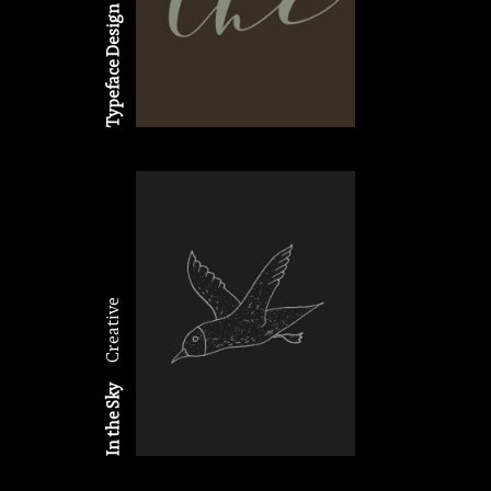
Typeface Design
Creative
In the Sky