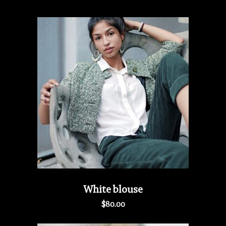
White blouse
$
80.00