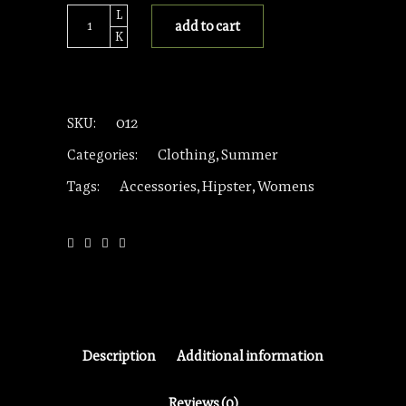
Orange
add to cart
Blouse
quantity
012
SKU:
Clothing
Summer
Categories:
,
Accessories
Hipster
Womens
Tags:
,
,
Description
Additional information
Reviews (0)