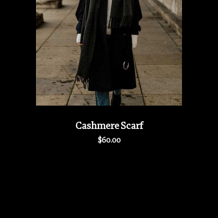
Cashmere Scarf
$
60.00