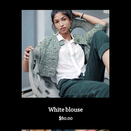
White blouse
$
80.00