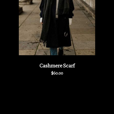
Cashmere Scarf
$
60.00